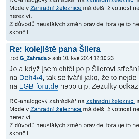
Modely
Zahradní železnice
má delší životnost ne
nereziví.
Z důvodů neustálých změn pravidel fora (je to ne
skončil.
Re: kolejiště pana Šilera
od
G_Zahrada
» sob 10. kvě 2014 12:10:23
Jo a když jsem chtěl po p.Šilerovi střešn
na
Deh4/4
, tak se tvářil jako, že to nejde
na
LGB-foru.de
nebo u p. Zezulky odkaz
RC-analogový zahrádkář na
zahradní železnici
a
Modely
Zahradní železnice
má delší životnost ne
nereziví.
Z důvodů neustálých změn pravidel fora (je to ne
skončil.