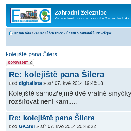
Zahradní železnice
Vše o zahradní železnici v měřítku G o rozchodu 45
Obsah fóra
‹
Zahradní železnice v Česku a zahraničí
‹
Neveřejné
kolejiště pana Šilera
Odeslat odpověď
Re: kolejiště pana Šilera
od
digitalista
» stř 07. kvě 2014 19:46:18
Kolejiště samozřejmě dvě vratné smyčky
rozšiřovat není kam.....
Re: kolejiště pana Šilera
od
GKarel
» stř 07. kvě 2014 20:48:22