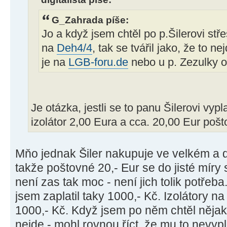
G_Zahrada píše:
Jo a když jsem chtěl po p.Šilerovi stře
na
Deh4/4
, tak se tvářil jako, že to ne
je na
LGB-foru.de
nebo u p. Zezulky 
Je otázka, jestli se to panu Šilerovi vypl
izolátor 2,00 Eura a cca. 20,00 Eur pošto
Mňo jednak Šiler nakupuje ve velkém a d
takže poštovné 20,- Eur se do jisté míry 
není zas tak moc - není jich tolik potře
jsem zaplatil taky 1000,- Kč. Izolátory n
1000,- Kč. Když jsem po něm chtěl nějako
nejde - mohl rovnou říct, že mu to nevypla