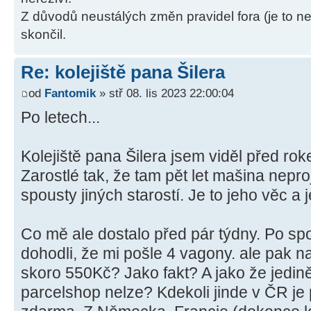
Z důvodů neustálých změn pravidel fora (je to ne
skončil.
Re: kolejiště pana Šilera
od
Fantomik
» stř 08. lis 2023 22:00:04
Po letech...
Kolejiště pana Šilera jsem viděl před r
Zarostlé tak, že tam pět let mašina nepro
spousty jiných starostí. Je to jeho věc a 
Co mě ale dostalo před pár týdny. Po sp
dohodli, že mi pošle 4 vagony. ale pak n
skoro 550Kč? Jako fakt? A jako že jedi
parcelshop nelze? Kdekoli jinde v ČR je 