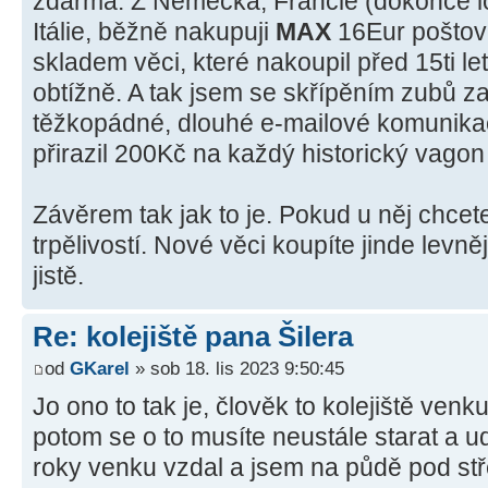
zdarma. Z Německa, Francie (dokonce l
Itálie, běžně nakupuji
MAX
16Eur poštov
skladem věci, které nakoupil před 15ti let
obtížně. A tak jsem se skřípěním zubů zap
těžkopádné, dlouhé e-mailové komunikac
přirazil 200Kč na každý historický vagon
Závěrem tak jak to je. Pokud u něj chcet
trpělivostí. Nové věci koupíte jinde levně
jistě.
Re: kolejiště pana Šilera
od
GKarel
» sob 18. lis 2023 9:50:45
Jo ono to tak je, člověk to kolejiště ven
potom se o to musíte neustále starat a u
roky venku vzdal a jsem na půdě pod st