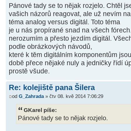
Pánové tady se to nějak rozjelo. Chtěl 
vašich názorů reagovat, ale už nevím n
téma analog versus digitál. Toto téma
je u nás propírané snad na všech fórech
nerozumím a přesto jezdím digitál. Všec
podle obrázkových návodů,
které k těm digitálním komponentům jsou
době přece nějaké nuly a jedničky řídí úp
prostě všude.
Re: kolejiště pana Šilera
od
G_Zahrada
» čtv 08. kvě 2014 7:06:29
GKarel píše:
Pánové tady se to nějak rozjelo.