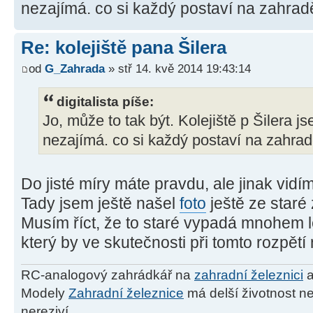
nezajímá. co si každý postaví na zahradě j
Re: kolejiště pana Šilera
od
G_Zahrada
» stř 14. kvě 2014 19:43:14
digitalista píše:
Jo, může to tak být. Kolejiště p Šilera j
nezajímá. co si každý postaví na zahradě 
Do jisté míry máte pravdu, ale jinak vid
Tady jsem ještě našel
foto
ještě ze staré 
Musím říct, že to staré vypadá mnohem 
který by ve skutečnosti při tomto rozpět
RC-analogový zahrádkář na
zahradní železnici
a
Modely
Zahradní železnice
má delší životnost ne
nereziví.