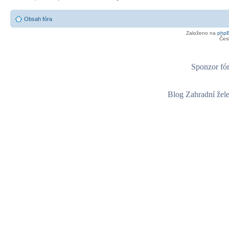
Obsah fóra
Založeno na
php
Čes
Sponzor fór
Blog Zahradní žel