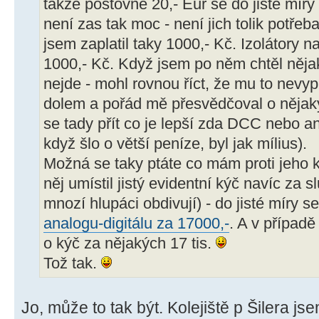
takže poštovné 20,- Eur se do jisté míry
není zas tak moc - není jich tolik potře
jsem zaplatil taky 1000,- Kč. Izolátory 
1000,- Kč. Když jsem po něm chtěl nějak
nejde - mohl rovnou říct, že mu to nevypl
dolem a pořád mě přesvědčoval o nějak
se tady přít co je lepší zda DCC nebo ana
když šlo o větší peníze, byl jak mílius).
Možná se taky ptáte co mám proti jeho k
něj umístil jistý evidentní kýč navíc za s
mnozí hlupáci obdivují) - do jisté míry 
analogu-digitálu za 17000,-
. A v případě
o kýč za nějakých 17 tis.
Tož tak.
Jo, může to tak být. Kolejiště p Šilera j