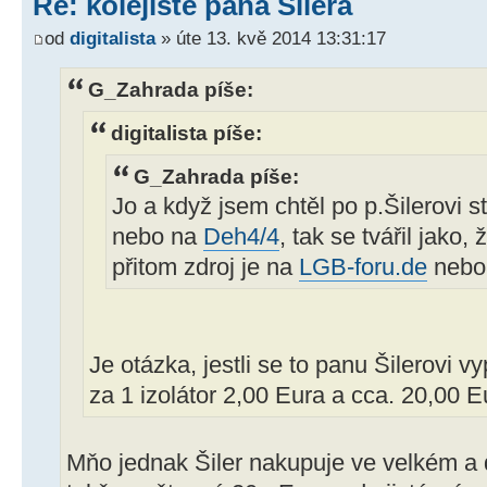
Re: kolejiště pana Šilera
od
digitalista
» úte 13. kvě 2014 13:31:17
G_Zahrada píše:
digitalista píše:
G_Zahrada píše:
Jo a když jsem chtěl po p.Šilerovi s
nebo na
Deh4/4
, tak se tvářil jako,
přitom zdroj je na
LGB-foru.de
nebo 
Je otázka, jestli se to panu Šilerovi vy
za 1 izolátor 2,00 Eura a cca. 20,00 Eu
Mňo jednak Šiler nakupuje ve velkém a d