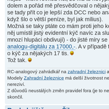
dolem a pořád mě přesvědčoval o nějak
se tady přít co je lepší zda DCC nebo ana
když šlo o větší peníze, byl jak mílius).
Možná se taky ptáte co mám proti jeho ko
něj umístil jistý evidentní kýč navíc za s
mnozí hlupáci obdivují) - do jisté míry s
analogu-digitálu za 17000,-
. A v případě 
o kýč za nějakých 17 tis.
Tož tak.
RC-analogový zahrádkář na
zahradní železnici
a
Modely
Zahradní železnice
má delší životnost ne
nereziví.
Z důvodů neustálých změn pravidel fora (je to ne
skončil.