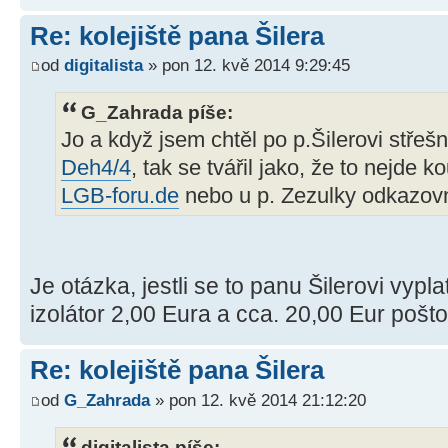
Re: kolejiště pana Šilera
od
digitalista
» pon 12. kvě 2014 9:29:45
G_Zahrada píše:
Jo a když jsem chtěl po p.Šilerovi střešn
Deh4/4
, tak se tvářil jako, že to nejde k
LGB-foru.de
nebo u p. Zezulky odkazov
Je otázka, jestli se to panu Šilerovi vypla
izolátor 2,00 Eura a cca. 20,00 Eur poštov
Re: kolejiště pana Šilera
od
G_Zahrada
» pon 12. kvě 2014 21:12:20
digitalista píše: