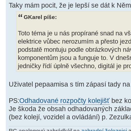
Taky mám pocit, že je lepší se dát k Němc
GKarel píše:
Toto téma je u nás propírané snad na v
elektrice vůbec nerozumím a přesto jezd
podstatě montuju podle obrázkových náv
komponentům jsou a funguje to. V dnešn
jedničky řídí úplně všechno, digitál je p
Uživatel pepaamisa s tím zápasí tady n
PS:
Odhadované rozpočty kolejišť
bez kol
Je škoda že obsah odhadovaných základ
(bez kolejí, vozidel a ovládání) p. Zezulk
RC-analogový zahrádkář na
zahradní železnici
a