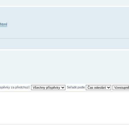
.html
íspěvky za předchozí:
Seřadit podle