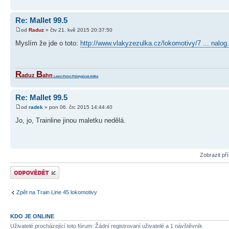
Re: Mallet 99.5
od
Raduz
» čtv 21. kvě 2015 20:37:50
Myslím že jde o toto:
http://www.vlakyzezulka.cz/lokomotivy/7 ... nalog
R
B
aduz
ahn
Lesní-Polní-Průmyslová dráha
Re: Mallet 99.5
od
radek
» pon 06. črc 2015 14:44:40
Jo, jo, Trainline jinou maletku nedělá.
Zobrazit př
Odeslat odpověď
Zpět na Train Line 45 lokomotivy
KDO JE ONLINE
Uživatelé procházející toto fórum: Žádní registrovaní uživatelé a 1 návštěvník