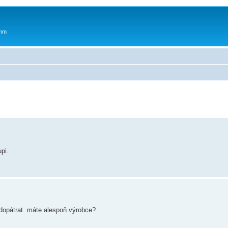
 mm
pi.
o dopátrat. máte alespoň výrobce?