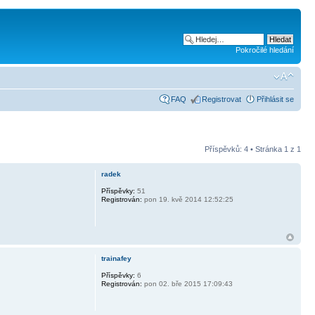
Pokročilé hledání
FAQ
Registrovat
Přihlásit se
Příspěvků: 4 • Stránka
1
z
1
radek
Příspěvky:
51
Registrován:
pon 19. kvě 2014 12:52:25
trainafey
Příspěvky:
6
Registrován:
pon 02. bře 2015 17:09:43