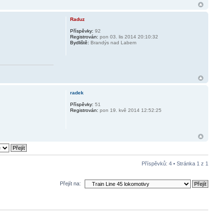
Raduz
Příspěvky:
92
Registrován:
pon 03. lis 2014 20:10:32
Bydliště:
Brandýs nad Labem
radek
Příspěvky:
51
Registrován:
pon 19. kvě 2014 12:52:25
Příspěvků: 4 • Stránka
1
z
1
Přejít na: