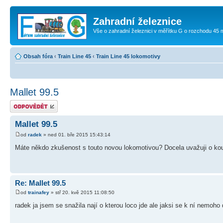
Zahradní železnice
Vše o zahradní železnici v měřítku G o rozchodu 45
Obsah fóra
‹
Train Line 45
‹
Train Line 45 lokomotivy
Mallet 99.5
Odeslat odpověď
Mallet 99.5
od
radek
» ned 01. bře 2015 15:43:14
Máte někdo zkušenost s touto novou lokomotivou? Docela uvažuji o kou
Re: Mallet 99.5
od
trainafey
» stř 20. kvě 2015 11:08:50
radek ja jsem se snažila nají o kterou loco jde ale jaksi se k ní nemoh