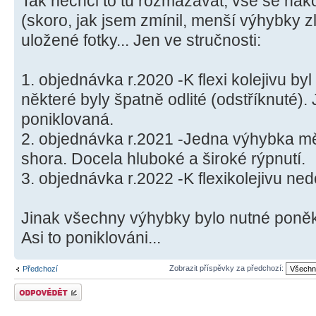
Tak nechci to tu rozmazávat, vše se nako
(skoro, jak jsem zmínil, menší výhybky z
uložené fotky... Jen ve stručnosti:
1. objednávka r.2020 -K flexi kolejivu by
některé byly špatně odlité (odstříknuté)
poniklovaná.
2. objednávka r.2021 -Jedna výhybka m
shora. Docela hluboké a široké rýpnutí.
3. objednávka r.2022 -K flexikolejivu ned
Jinak všechny výhybky bylo nutné poněk
Asi to poniklováni...
Zobrazit příspěvky za předchozí:
Předchozí
Odeslat odpověď