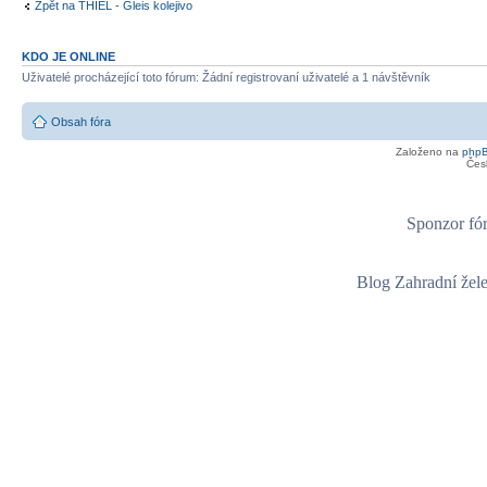
Zpět na THIEL - Gleis kolejivo
KDO JE ONLINE
Uživatelé procházející toto fórum: Žádní registrovaní uživatelé a 1 návštěvník
Obsah fóra
Založeno na
php
Čes
Sponzor fór
Blog Zahradní žel