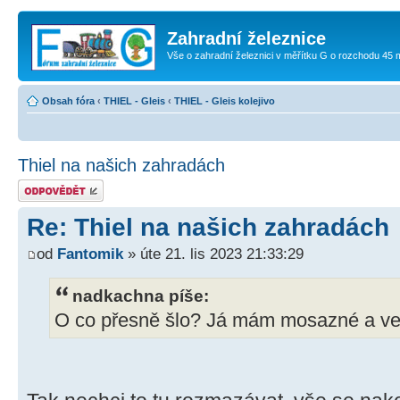
Zahradní železnice
Vše o zahradní železnici v měřítku G o rozchodu 45
Obsah fóra
‹
THIEL - Gleis
‹
THIEL - Gleis kolejivo
Thiel na našich zahradách
Odeslat odpověď
Re: Thiel na našich zahradách
od
Fantomik
» úte 21. lis 2023 21:33:29
nadkachna píše:
O co přesně šlo? Já mám mosazné a ve