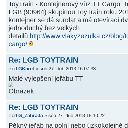
ToyTrain - Kontejnerový vůz TT Cargo. T
LGB (90964) skupinou ToyTrain roku 201
kontejner se dá sundat a má otevírací d
jednoduchý bez velkých
detailů.
http://www.vlakyzezulka.cz/blog/t
cargo/
Re: LGB TOYTRAIN
od
GKarel
» sob 27. dub 2013 16:07:33
Malé vylepšení jeřábu TT
Re: LGB TOYTRAIN
od
G_Zahrada
» sob 27. dub 2013 18:10:22
Pěkný jeřáb na polní nebo úzkokolejné 