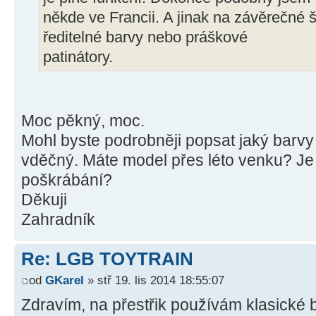
někde ve Francii. A jinak na závěrečné
ředitelné barvy nebo práškové
patinátory.
Moc pěkný, moc.
Mohl byste podrobněji popsat jaký barvy j
vděčný. Máte model přes léto venku? Je
poškrábání?
Děkuji
Zahradník
Re: LGB TOYTRAIN
od
GKarel
» stř 19. lis 2014 18:55:07
Zdravím, na přestřik používám klasické 