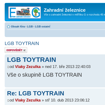
Zahradní železnice
Vše o zahradní železnici v měřítku G o rozchodu 45
Obsah fóra
‹
LGB
‹
LGB ostatní
LGB TOYTRAIN
Odeslat odpověď
LGB TOYTRAIN
od
Vlaky Zezulka
» ned 17. bře 2013 22:40:03
Vše o skupině LGB TOYTRAIN
Re: LGB TOYTRAIN
od
Vlaky Zezulka
» stř 10. dub 2013 23:06:12