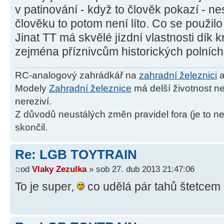
v patinování - když to člověk pokazí - nes
člověku to potom není líto. Co se použilo
Jinat TT má skvělé jízdní vlastnosti dík
zejména příznivcům historických polníc
RC-analogový zahrádkář na
zahradní železnici
a
Modely
Zahradní železnice
má delší životnost ne
nereziví.
Z důvodů neustálých změn pravidel fora (je to ne
skončil.
Re: LGB TOYTRAIN
od
Vlaky Zezulka
» sob 27. dub 2013 21:47:06
To je super,
co udělá pár tahů štetcem