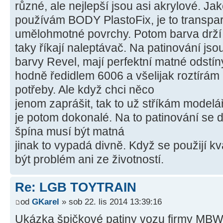
různé, ale nejlepší jsou asi akrylové. J
používám BODY PlastoFix, je to transpar
umělohmotné povrchy. Potom barva drží 
taky říkají naleptávač. Na patinování jso
barvy Revel, mají perfektní matné odstíny
hodně ředidlem 6006 a všelijak roztírám
potřeby. Ale když chci něco
jenom zaprášit, tak to už stříkám modelářs
je potom dokonalé. Na to patinování se daj
špína musí být matná
jinak to vypadá divně. Když se použijí kv
být problém ani ze životností.
Re: LGB TOYTRAIN
od
GKarel
» sob 22. lis 2014 13:39:16
Ukázka špičkové patiny vozu firmy MBW v