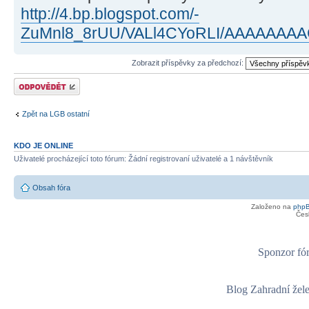
http://4.bp.blogspot.com/-
ZuMnl8_8rUU/VALl4CYoRLI/AAAAAAAA
Zobrazit příspěvky za předchozí:
Odeslat odpověď
Zpět na LGB ostatní
KDO JE ONLINE
Uživatelé procházející toto fórum: Žádní registrovaní uživatelé a 1 návštěvník
Obsah fóra
Založeno na
php
Čes
Sponzor fór
Blog Zahradní žel