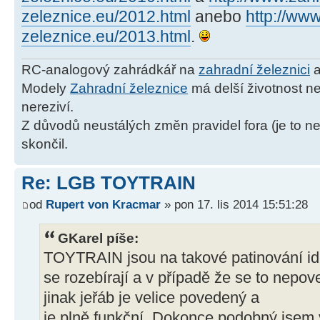
zeleznice.eu/2012.html
anebo
http://ww
zeleznice.eu/2013.html
.
RC-analogový zahrádkář na
zahradní železnici
a
Modely
Zahradní železnice
má delší životnost ne
nereziví.
Z důvodů neustálých změn pravidel fora (je to ne
skončil.
Re: LGB TOYTRAIN
od
Rupert von Kracmar
» pon 17. lis 2014 15:51:28
GKarel píše:
TOYTRAIN jsou na takové patinování ide
se rozebírají a v případě že se to nepov
jinak jeřáb je velice povedený a
je plně funkční. Dokonce podobný jsem