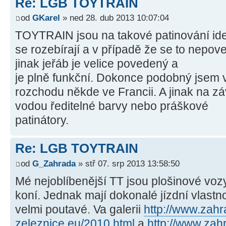
Re: LGB TOYTRAIN
od
GKarel
» ned 28. dub 2013 10:07:04
TOYTRAIN jsou na takové patinování ide
se rozebírají a v případě že se to nepove
jinak jeřáb je velice povedený a
je plně funkční. Dokonce podobný jsem 
rozchodu někde ve Francii. A jinak na 
vodou ředitelné barvy nebo práškové
patinátory.
Re: LGB TOYTRAIN
od
G_Zahrada
» stř 07. srp 2013 13:58:50
Mé nejoblíbenější TT jsou plošinové vo
koní. Jednak mají dokonalé jízdní vlastno
velmi poutavé. Va galerii
http://www.zahr
zeleznice.eu/2010.html
a
http://www.zah