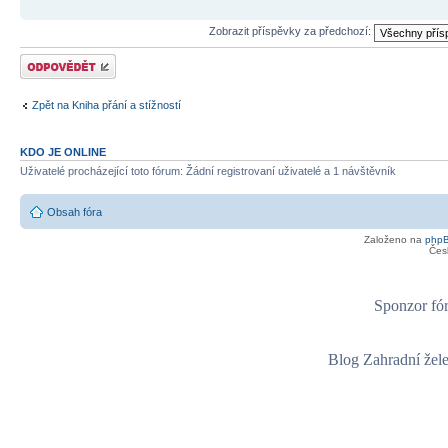
Zobrazit příspěvky za předchozí:
Odeslat odpověď
Zpět na Kniha přání a stížností
KDO JE ONLINE
Uživatelé procházející toto fórum: Žádní registrovaní uživatelé a 1 návštěvník
Obsah fóra
Založeno na
php
Čes
Sponzor fór
Blog Zahradní žel