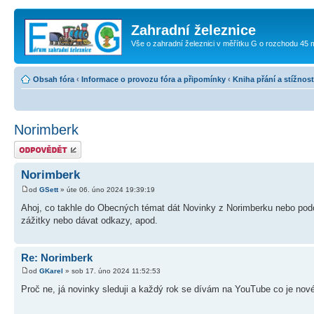
Zahradní železnice
Vše o zahradní železnici v měřítku G o rozchodu 45
Obsah fóra
‹
Informace o provozu fóra a připomínky
‹
Kniha přání a stížnost
Norimberk
Odeslat odpověď
Norimberk
od
GSett
» úte 06. úno 2024 19:39:19
Ahoj, co takhle do Obecných témat dát Novinky z Norimberku nebo pod
zážitky nebo dávat odkazy, apod.
Re: Norimberk
od
GKarel
» sob 17. úno 2024 11:52:53
Proč ne, já novinky sleduji a každý rok se dívám na YouTube co je nov