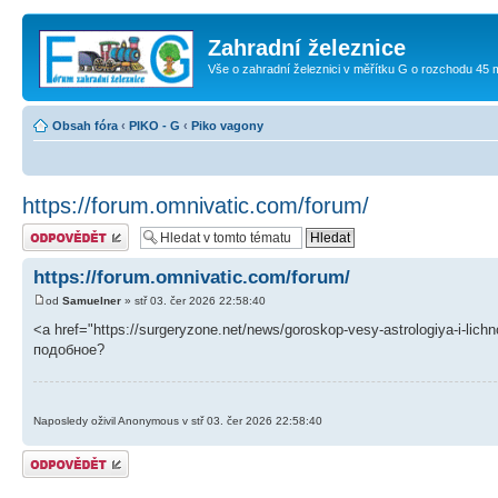
Zahradní železnice
Vše o zahradní železnici v měřítku G o rozchodu 45
Obsah fóra
‹
PIKO - G
‹
Piko vagony
https://forum.omnivatic.com/forum/
Odeslat odpověď
https://forum.omnivatic.com/forum/
od
Samuelner
» stř 03. čer 2026 22:58:40
<a href="https://surgeryzone.net/news/goroskop-vesy-astrologiya-i-li
подобное?
Naposledy oživil Anonymous v stř 03. čer 2026 22:58:40
Odeslat odpověď