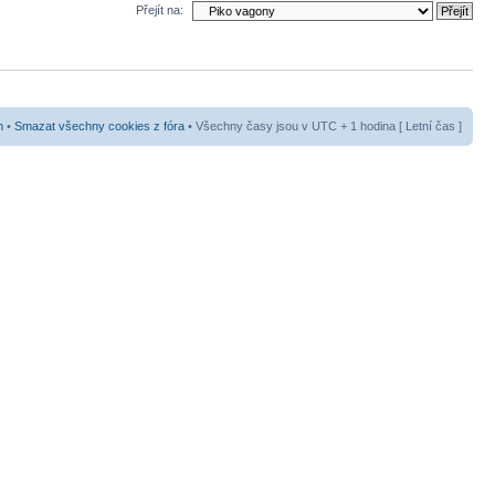
Přejít na:
m
•
Smazat všechny cookies z fóra
• Všechny časy jsou v UTC + 1 hodina [ Letní čas ]