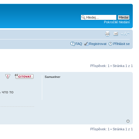
Pokročilé hledání
FAQ
Registrovat
Přihlásit se
Příspěvek: 1 • Stránka
1
z
1
Samuelner
ь что то
Příspěvek: 1 • Stránka
1
z
1