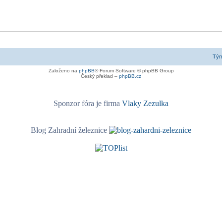
Tý
Založeno na
phpBB
® Forum Software © phpBB Group
Český překlad –
phpBB.cz
Sponzor fóra je firma
Vlaky Zezulka
Blog Zahradní železnice