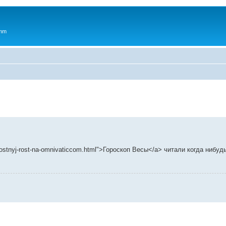
 mm
chnostnyj-rost-na-omnivaticcom.html">Гороскоп Весы</a> читали когда нибуд