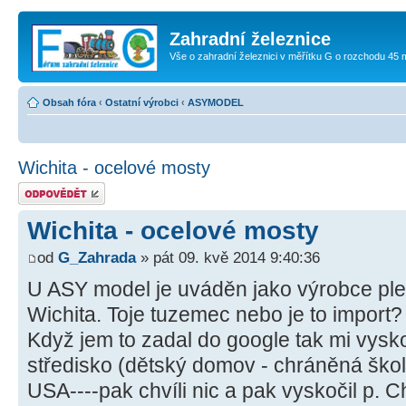
Zahradní železnice
Vše o zahradní železnici v měřítku G o rozchodu 45
Obsah fóra
‹
Ostatní výrobci
‹
ASYMODEL
Wichita - ocelové mosty
Odeslat odpověď
Wichita - ocelové mosty
od
G_Zahrada
» pát 09. kvě 2014 9:40:36
U ASY model je uváděn jako výrobce pl
Wichita. Toje tuzemec nebo je to import?
Když jem to zadal do google tak mi vysko
středisko (dětský domov - chráněná ško
USA----pak chvíli nic a pak vyskočil p. 