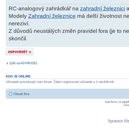
RC-analogový zahrádkář na
zahradní železnici
a
Modely
Zahradní železnice
má delší životnost ne
nereziví.
Z důvodů neustálých změn pravidel fora (je to ne
skončil.
Odeslat odpověď
Zpět na ASYMODEL
KDO JE ONLINE
Uživatelé procházející toto fórum: Žádní registrovaní uživatelé a 1 návštěvník
Obsah fóra
Založeno na
php
Čes
Sponzor fór