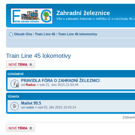
Zahradní železnice
Vše o zahradní železnici v měřítku G o rozchodu 45
Obsah fóra
‹
Train Line 45
‹
Train Line 45 lokomotivy
Train Line 45 lokomotivy
Odeslat nové téma
OZNÁMENÍ
PRAVIDLA FÓRA O ZAHRADNÍ ŽELEZNICI
od
Raduz
» sob 21. úno 2015 21:53:44
TÉMATA
Mallet 99.5
od
radek
» ned 01. bře 2015 15:43:14
Zobrazi
Odeslat nové téma