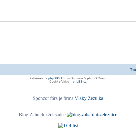
Tý
Založeno na
phpBB
® Forum Software © phpBB Group
Český překlad –
phpBB.cz
Sponzor fóra je firma
Vlaky Zezulka
Blog Zahradní železnice