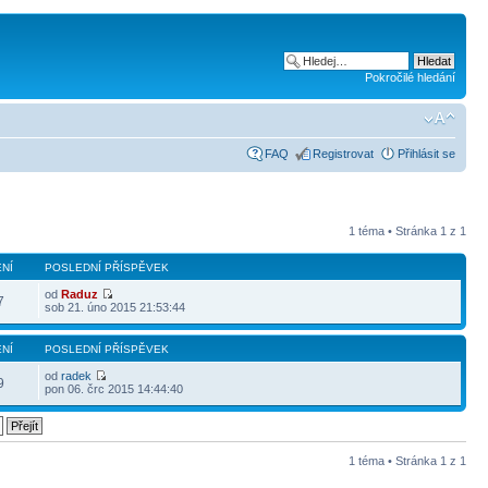
Pokročilé hledání
FAQ
Registrovat
Přihlásit se
1 téma • Stránka
1
z
1
NÍ
POSLEDNÍ PŘÍSPĚVEK
od
Raduz
7
sob 21. úno 2015 21:53:44
NÍ
POSLEDNÍ PŘÍSPĚVEK
od
radek
9
pon 06. črc 2015 14:44:40
1 téma • Stránka
1
z
1