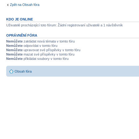
Zpět na Obsah fóra
KDO JE ONLINE
Uživatelé procházející toto fórum: Žádní registrovaní uživatelé a 1 návštěvník
OPRÁVNĚNÍ FÓRA
Nemůžete
zakládat nová témata v tomto fóru
Nemůžete
odpovídat v tomto fóru
Nemůžete
upravovat své příspěvky v tomto fóru
Nemůžete
mazat své příspěvky v tomto fóru
Nemůžete
přikládat soubory v tomto fóru
Obsah fóra