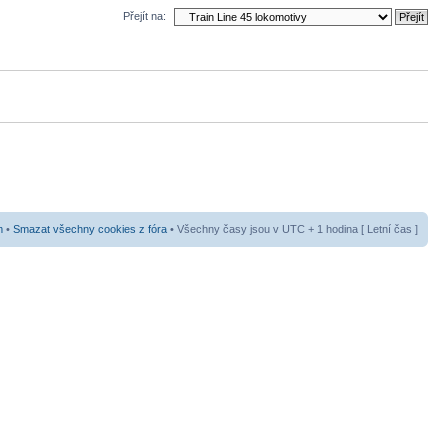
Přejít na:
m
•
Smazat všechny cookies z fóra
• Všechny časy jsou v UTC + 1 hodina [ Letní čas ]