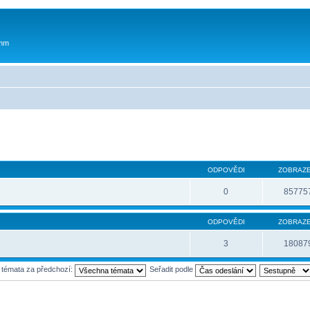
 mm
ODPOVĚDI
ZOBRAZE
0
85775
ODPOVĚDI
ZOBRAZE
3
18087
t témata za předchozí:
Seřadit podle