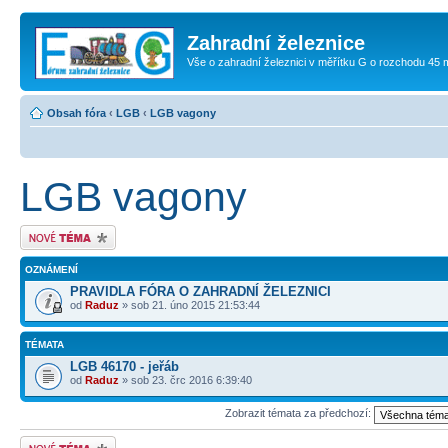
Zahradní železnice
Vše o zahradní železnici v měřítku G o rozchodu 45
Obsah fóra
‹
LGB
‹
LGB vagony
LGB vagony
Odeslat nové téma
OZNÁMENÍ
PRAVIDLA FÓRA O ZAHRADNÍ ŽELEZNICI
od
Raduz
» sob 21. úno 2015 21:53:44
TÉMATA
LGB 46170 - jeřáb
od
Raduz
» sob 23. črc 2016 6:39:40
Zobrazit témata za předchozí:
Odeslat nové téma