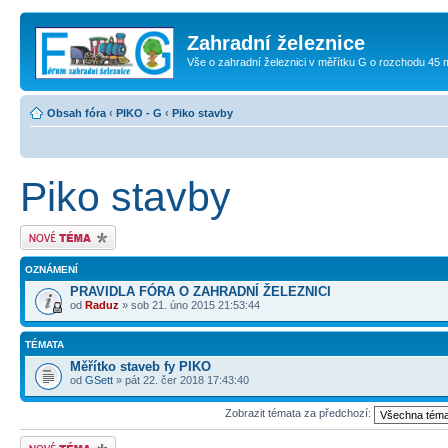
Zahradní železnice
Vše o zahradní železnici v měřítku G o rozchodu 45
Obsah fóra
‹
PIKO - G
‹
Piko stavby
Piko stavby
Odeslat nové téma
OZNÁMENÍ
PRAVIDLA FÓRA O ZAHRADNÍ ŽELEZNICI
od
Raduz
» sob 21. úno 2015 21:53:44
TÉMATA
Měřítko staveb fy PIKO
od
GSett
» pát 22. čer 2018 17:43:40
Zobrazit témata za předchozí:
Odeslat nové téma