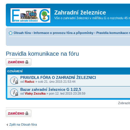
Zahradní železnice
Vše o zahradní železnici v měřítku G o rozchodu 45
Obsah fóra
‹
Informace o provozu fóra a připomínky
‹
Pravidla komunikace 
Pravidla komunikace na fóru
Fórum je
zamknuté
OZNÁMENÍ
PRAVIDLA FÓRA O ZAHRADNÍ ŽELEZNICI
od
Raduz
» sob 21. úno 2015 21:53:44
Bazar zahradní železnice G 1:22,5
od
Vlaky Zezulka
» pon 12. led 2015 23:28:59
Zobrazi
Fórum je
zamknuté
Zpět na Obsah fóra