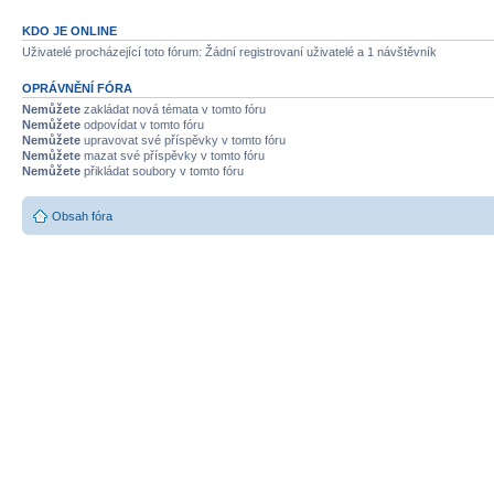
KDO JE ONLINE
Uživatelé procházející toto fórum: Žádní registrovaní uživatelé a 1 návštěvník
OPRÁVNĚNÍ FÓRA
Nemůžete
zakládat nová témata v tomto fóru
Nemůžete
odpovídat v tomto fóru
Nemůžete
upravovat své příspěvky v tomto fóru
Nemůžete
mazat své příspěvky v tomto fóru
Nemůžete
přikládat soubory v tomto fóru
Obsah fóra