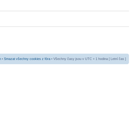
m
•
Smazat všechny cookies z fóra
• Všechny časy jsou v UTC + 1 hodina [ Letní čas ]