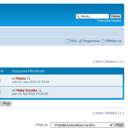
Pokročilé hledání
FAQ
Registrovat
Přihlásit se
1 téma • Stránka
1
z
1
NÍ
POSLEDNÍ PŘÍSPĚVEK
od
Raduz
1
sob 21. úno 2015 21:53:44
od
Vlaky Zezulka
5
pon 12. led 2015 23:28:59
1 téma • Stránka
1
z
1
Přejít na: