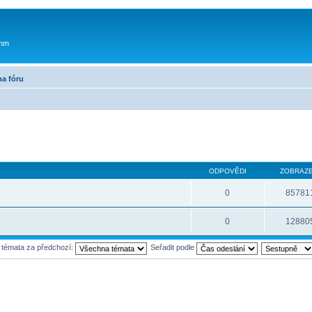
 mm
na fóru
ODPOVĚDI
ZOBRAZE
0
85781
0
12880
t témata za předchozí:
Seřadit podle