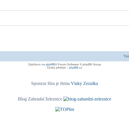
Tý
Založeno na
phpBB
® Forum Software © phpBB Group
Český překlad –
phpBB.cz
Sponzor fóra je firma
Vlaky Zezulka
Blog Zahradní železnice