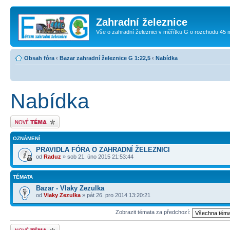
Zahradní železnice
Vše o zahradní železnici v měřítku G o rozchodu 45
Obsah fóra
‹
Bazar zahradní železnice G 1:22,5
‹
Nabídka
Nabídka
Odeslat nové téma
OZNÁMENÍ
PRAVIDLA FÓRA O ZAHRADNÍ ŽELEZNICI
od
Raduz
» sob 21. úno 2015 21:53:44
TÉMATA
Bazar - Vlaky Zezulka
od
Vlaky Zezulka
» pát 26. pro 2014 13:20:21
Zobrazit témata za předchozí:
Odeslat nové téma