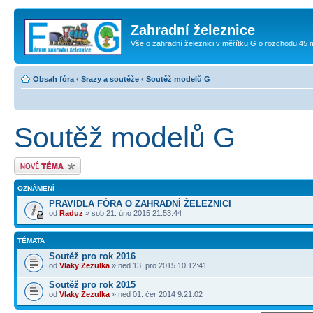
Zahradní železnice
Vše o zahradní železnici v měřítku G o rozchodu 45
Obsah fóra
‹
Srazy a soutěže
‹
Soutěž modelů G
Soutěž modelů G
Odeslat nové téma
OZNÁMENÍ
PRAVIDLA FÓRA O ZAHRADNÍ ŽELEZNICI
od
Raduz
» sob 21. úno 2015 21:53:44
TÉMATA
Soutěž pro rok 2016
od
Vlaky Zezulka
» ned 13. pro 2015 10:12:41
Soutěž pro rok 2015
od
Vlaky Zezulka
» ned 01. čer 2014 9:21:02