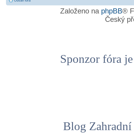
Obsah fóra
Založeno na
phpBB
® F
Český př
Sponzor fóra j
Blog Zahradní