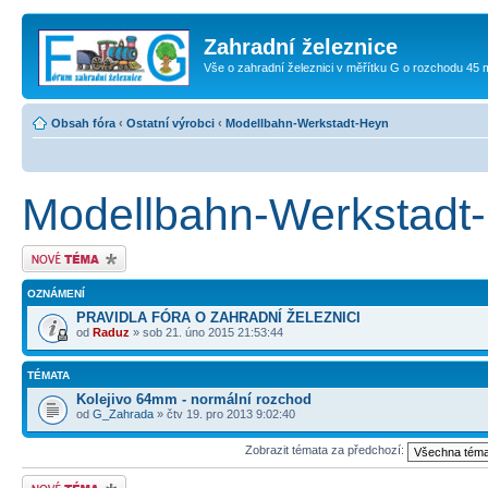
Zahradní železnice
Vše o zahradní železnici v měřítku G o rozchodu 45
Obsah fóra
‹
Ostatní výrobci
‹
Modellbahn-Werkstadt-Heyn
Modellbahn-Werkstadt
Odeslat nové téma
OZNÁMENÍ
PRAVIDLA FÓRA O ZAHRADNÍ ŽELEZNICI
od
Raduz
» sob 21. úno 2015 21:53:44
TÉMATA
Kolejivo 64mm - normální rozchod
od
G_Zahrada
» čtv 19. pro 2013 9:02:40
Zobrazit témata za předchozí:
Odeslat nové téma