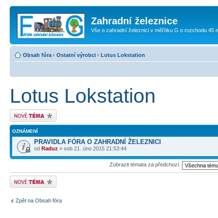
Zahradní železnice
Vše o zahradní železnici v měřítku G o rozchodu 45
Obsah fóra
‹
Ostatní výrobci
‹
Lotus Lokstation
Lotus Lokstation
Odeslat nové téma
OZNÁMENÍ
PRAVIDLA FÓRA O ZAHRADNÍ ŽELEZNICI
od
Raduz
» sob 21. úno 2015 21:53:44
Zobrazit témata za předchozí:
Odeslat nové téma
Zpět na Obsah fóra