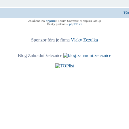
Tý
Založeno na
phpBB
® Forum Software © phpBB Group
Český překlad –
phpBB.cz
Sponzor fóra je firma
Vlaky Zezulka
Blog Zahradní železnice