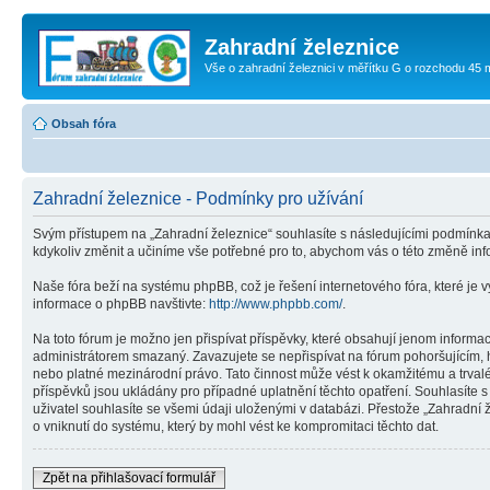
Zahradní železnice
Vše o zahradní železnici v měřítku G o rozchodu 45
Obsah fóra
Zahradní železnice - Podmínky pro užívání
Svým přístupem na „Zahradní železnice“ souhlasíte s následujícími podmínk
kdykoliv změnit a učiníme vše potřebné pro to, abychom vás o této změně inf
Naše fóra beží na systému phpBB, což je řešení internetového fóra, které je v
informace o phpBB navštivte:
http://www.phpbb.com/
.
Na toto fórum je možno jen přispívat příspěvky, které obsahují jenom informa
administrátorem smazaný. Zavazujete se nepřispívat na fórum pohoršujícím, h
nebo platné mezinárodní právo. Tato činnost může vést k okamžitému a trval
příspěvků jsou ukládány pro případné uplatnění těchto opatření. Souhlasíte 
uživatel souhlasíte se všemi údaji uloženými v databázi. Přestože „Zahradní
o vniknutí do systému, který by mohl vést ke kompromitaci těchto dat.
Zpět na přihlašovací formulář