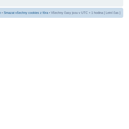
m
•
Smazat všechny cookies z fóra
• Všechny časy jsou v UTC + 1 hodina [ Letní čas ]