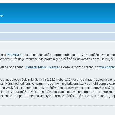
 mm
ami a
PRAVIDLY
. Pokud nesouhlasíte, neprodleně opusťte „Zahradní železnice“, ne
ormovali. Přesto je rozumné tyto podmínky průběžně sledovat vzhledem k tomu, že 
ydané pod licencí „
General Public License
“ a které je možno stáhnout z
www.phpb
ce o modelovou železnici G, I a II ( 1:22,5 nebo 1:32) řečeno zahradní železnice 
anlivým, nevhodným, vulgárním nebo jiným materiálem, který by mohl porušovat pla
ému vykázání z fóra a/nebo upozornění vašeho poskytovatele internetových služeb 
s tím, že „Zahradní železnice“ má právo odstranit, upravit, přesunout nebo uzamkn
 železnice“ ani phpBB neposkytne tyto informace třetí straně nebo cizím osobám, n