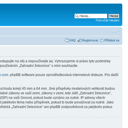
Pokročilé hledání
FAQ
Registrovat
Přihlásit se
vstupujte na něj a nepoužívejte jej. Vyhrazujeme si právo tyto podmínky
používáním „Zahradní železnice“ s nimi souhlasíte.
b.com
. phpBB software pouze zprostředkovává internetové diskuze. Pro další
o rozchodu kolejí 45 mm a 64 mm. Jiné příspěvky modelových velikosti budou
tné zákony ve vaší zemi, zákony v zemi, kde sídlí „Zahradní železnice“,
(ISP) na vaši činnost, pokud bude uznáno za nutné. IP adresy všech
out jakékoliv téma nebo příspěvek, pokud to bude považovat za nutné. Jako
epřebírá „Zahradní železnice“ ani phpBB zodpovědnost za jakýkoliv pokus