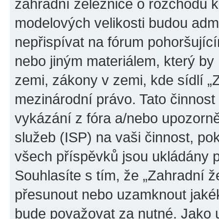
zahradní železnice o rozchodu k
modelových velikosti budou adm
nepřispívat na fórum pohoršují
nebo jiným materiálem, který by
zemi, zákony v zemi, kde sídlí „
mezinárodní právo. Tato činnos
vykázání z fóra a/nebo upozorně
služeb (ISP) na vaši činnost, p
všech příspěvků jsou ukládány p
Souhlasíte s tím, že „Zahradní že
přesunout nebo uzamknout jakék
bude považovat za nutné. Jako u