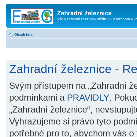
Zahradní železnice
Vše o zahradní železnici v měřítku G o rozchodu 45
Obsah fóra
Zahradní železnice - Re
Svým přístupem na „Zahradní žel
podmínkami a
PRAVIDLY
. Poku
„Zahradní železnice“, nevstupujte
Vyhrazujeme si právo tyto podmí
potřebné pro to, abychom vás o t