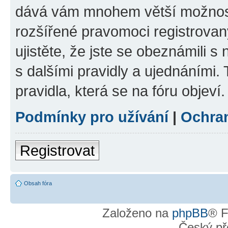
dává vám mnohem větší možnosti
rozšířené pravomoci registrovan
ujistěte, že jste se obeznámili s
s dalšími pravidly a ujednáními. T
pravidla, která se na fóru objeví.
Podmínky pro užívání
|
Ochra
Registrovat
Obsah fóra
Založeno na
phpBB
® F
Český př