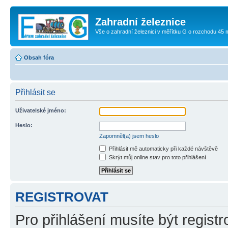
Zahradní železnice
Vše o zahradní železnici v měřítku G o rozchodu 45
Obsah fóra
Přihlásit se
Uživatelské jméno:
Heslo:
Zapomněl(a) jsem heslo
Přihlásit mě automaticky při každé návštěvě
Skrýt můj online stav pro toto přihlášení
REGISTROVAT
Pro přihlášení musíte být registr