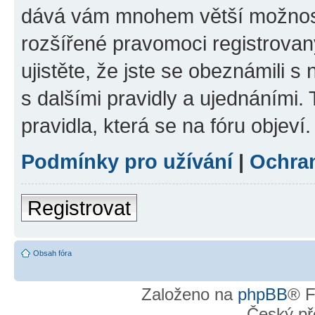
dává vám mnohem větší možnosti
rozšířené pravomoci registrovan
ujistěte, že jste se obeznámili s
s dalšími pravidly a ujednáními. T
pravidla, která se na fóru objeví.
Podmínky pro užívání
|
Ochra
Registrovat
Obsah fóra
Založeno na
phpBB
® F
Český př