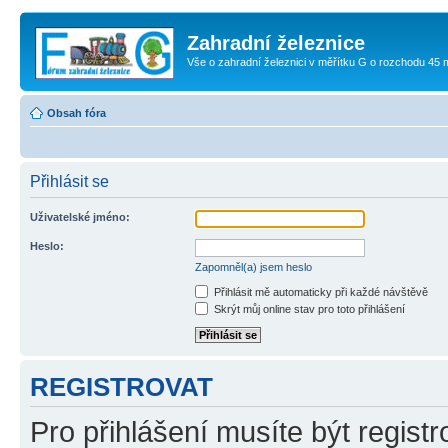
Zahradní železnice
Vše o zahradní železnici v měřítku G o rozchodu 45
Obsah fóra
Přihlásit se
Uživatelské jméno:
Heslo:
Zapomněl(a) jsem heslo
Přihlásit mě automaticky při každé návštěvě
Skrýt můj online stav pro toto přihlášení
REGISTROVAT
Pro přihlášení musíte být registr