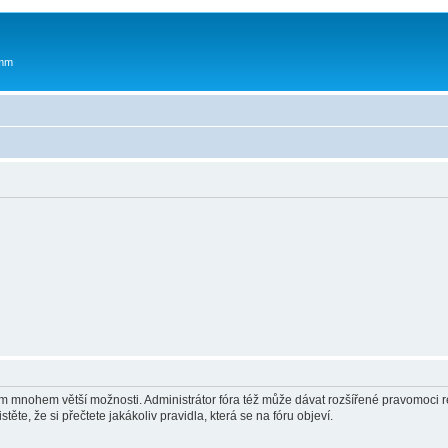
 mm
vám mnohem větší možnosti. Administrátor fóra též může dávat rozšířené pravomoci re
ěte, že si přečtete jakákoliv pravidla, která se na fóru objeví.