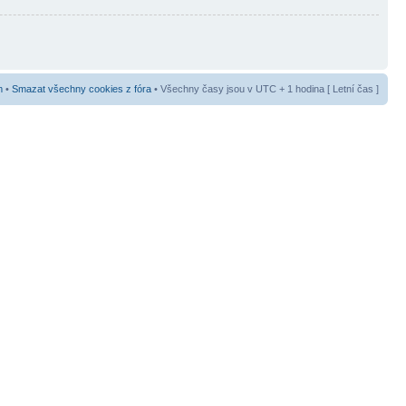
m
•
Smazat všechny cookies z fóra
• Všechny časy jsou v UTC + 1 hodina [ Letní čas ]