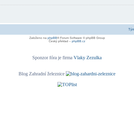
Tý
Založeno na
phpBB
® Forum Software © phpBB Group
Český překlad –
phpBB.cz
Sponzor fóra je firma
Vlaky Zezulka
Blog Zahradní železnice