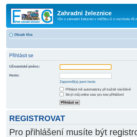
Zahradní železnice
Vše o zahradní železnici v měřítku G o rozchodu 45
Obsah fóra
Přihlásit se
Uživatelské jméno:
Heslo:
Zapomněl(a) jsem heslo
Přihlásit mě automaticky při každé návštěvě
Skrýt můj online stav pro toto přihlášení
REGISTROVAT
Pro přihlášení musíte být registr