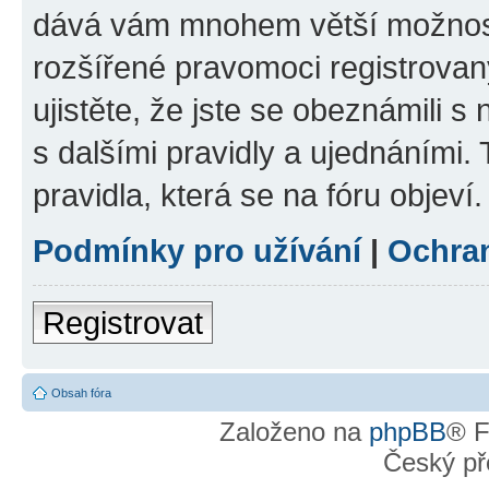
dává vám mnohem větší možnosti
rozšířené pravomoci registrovan
ujistěte, že jste se obeznámili s
s dalšími pravidly a ujednáními. T
pravidla, která se na fóru objeví.
Podmínky pro užívání
|
Ochra
Registrovat
Obsah fóra
Založeno na
phpBB
® F
Český př