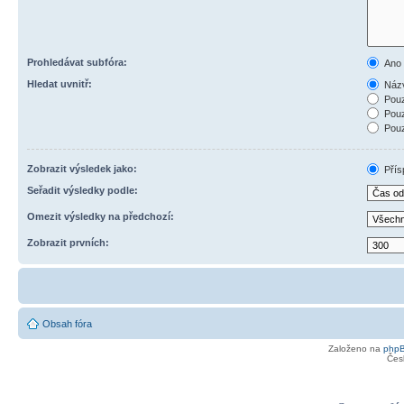
Prohledávat subfóra:
Ano
Hledat uvnitř:
Názv
Pouz
Pouz
Pouz
Zobrazit výsledek jako:
Přís
Seřadit výsledky podle:
Omezit výsledky na předchozí:
Zobrazit prvních:
Obsah fóra
Založeno na
php
Čes