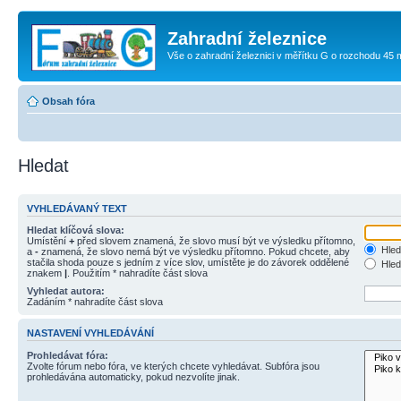
Zahradní železnice
Vše o zahradní železnici v měřítku G o rozchodu 45
Obsah fóra
Hledat
VYHLEDÁVANÝ TEXT
Hledat klíčová slova:
Umístění
+
před slovem znamená, že slovo musí být ve výsledku přítomno,
Hled
a
-
znamená, že slovo nemá být ve výsledku přítomno. Pokud chcete, aby
stačila shoda pouze s jedním z více slov, umístěte je do závorek oddělené
Hled
znakem
|
. Použitím * nahradíte část slova
Vyhledat autora:
Zadáním * nahradíte část slova
NASTAVENÍ VYHLEDÁVÁNÍ
Prohledávat fóra:
Zvolte fórum nebo fóra, ve kterých chcete vyhledávat. Subfóra jsou
prohledávána automaticky, pokud nezvolíte jinak.