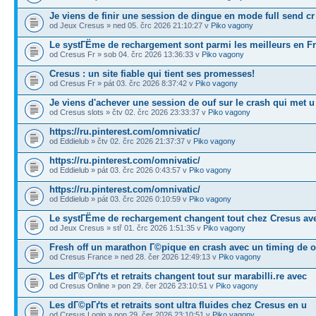
Je viens de finir une session de dingue en mode full send cr
od Jeux Cresus » ned 05. črc 2026 21:10:27 v
Piko vagony
Le systГЁme de rechargement sont parmi les meilleurs en F
od Cresus Fr » sob 04. črc 2026 13:36:33 v
Piko vagony
Cresus : un site fiable qui tient ses promesses!
od Cresus Fr » pát 03. črc 2026 8:37:42 v
Piko vagony
Je viens d'achever une session de ouf sur le crash qui met u
od Cresus slots » čtv 02. črc 2026 23:33:37 v
Piko vagony
https://ru.pinterest.com/omnivatic/
od Eddielub » čtv 02. črc 2026 21:37:37 v
Piko vagony
https://ru.pinterest.com/omnivatic/
od Eddielub » pát 03. črc 2026 0:43:57 v
Piko vagony
https://ru.pinterest.com/omnivatic/
od Eddielub » pát 03. črc 2026 0:10:59 v
Piko vagony
Le systГЁme de rechargement changent tout chez Cresus av
od Jeux Cresus » stř 01. črc 2026 1:51:35 v
Piko vagony
Fresh off un marathon Г©pique en crash avec un timing de o
od Cresus France » ned 28. čer 2026 12:49:13 v
Piko vagony
Les dГ©pГґts et retraits changent tout sur marabilli.re avec
od Cresus Online » pon 29. čer 2026 23:10:51 v
Piko vagony
Les dГ©pГґts et retraits sont ultra fluides chez Cresus en u
od Cresus Login » pon 29. čer 2026 23:10:51 v
Piko vagony