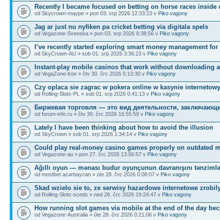
Recently I became focused on betting on horse races inside 
od Skycrown-maype » pon 03. srp 2026 12:33:23 v
Piko vagony
Jag ar just nu nyfiken pa cricket betting via digitala spels
od Vegazone-Svenska » pon 03. srp 2026 9:38:56 v
Piko vagony
I’ve recently started exploring smart money management for
od SkyCrown-AU » sob 01. srp 2026 3:36:23 v
Piko vagony
Instant-play mobile casinos that work without downloading 
od VegaZone-lron » čtv 30. črc 2026 5:13:30 v
Piko vagony
Czy oplaca sie zagrac w pokera online w kasynie internetow
od Rolling-Slots-PL » sob 01. srp 2026 0:41:13 v
Piko vagony
Биржевая торговля — это вид деятельности, заключающи
od forum-info.ru » čtv 30. črc 2026 16:55:59 v
Piko vagony
Lately I have been thinking about how to avoid the illusion
od SkyCrown » sob 01. srp 2026 1:34:14 v
Piko vagony
Could play real-money casino games properly on outdated 
od Vegazone-au » pon 27. črc 2026 13:56:57 v
Piko vagony
Ağıllı oyun — mənası budur oyunçunun davranışını tənziml
od mostbet azərbaycan » úte 28. črc 2026 0:08:07 v
Piko vagony
Skad wzielo sie to, ze serwisy hazardowe internetowe zrobil
od Rolling-Slots-sceds » ned 26. črc 2026 19:24:47 v
Piko vagony
How running slot games via mobile at the end of the day be
od Vegazone-Australia » úte 28. črc 2026 0:21:06 v
Piko vagony