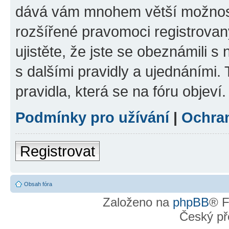
dává vám mnohem větší možnosti
rozšířené pravomoci registrovan
ujistěte, že jste se obeznámili s
s dalšími pravidly a ujednáními. T
pravidla, která se na fóru objeví.
Podmínky pro užívání
|
Ochra
Registrovat
Obsah fóra
Založeno na
phpBB
® F
Český př