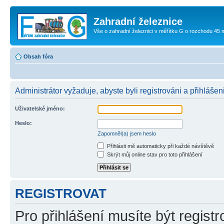
Zahradní železnice
Vše o zahradní železnici v měřítku G o rozchodu 45
Obsah fóra
Administrátor vyžaduje, abyste byli registrováni a přihlášeni
Uživatelské jméno:
Heslo:
Zapomněl(a) jsem heslo
Přihlásit mě automaticky při každé návštěvě
Skrýt můj online stav pro toto přihlášení
REGISTROVAT
Pro přihlášení musíte být registr