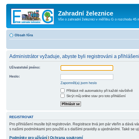
Zahradní železnice
Vše o zahradní železnici v měřítku G o rozchodu 45
Obsah fóra
Administrátor vyžaduje, abyste byli registrováni a přihlášeni
Uživatelské jméno:
Heslo:
Zapomněl(a) jsem heslo
Přihlásit mě automaticky při každé návštěvě
Skrýt můj online stav pro toto přihlášení
REGISTROVAT
Pro přihlášení musíte být registrován. Registrace trvá jen pár vteřin a dává 
s našimi podmínkami pro použití a s dalšími pravidly a ujednáními. Také se ujist
Podmínky pro užívání
|
Ochrana soukromí