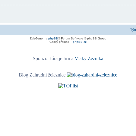
Tý
Založeno na
phpBB
® Forum Software © phpBB Group
Český překlad –
phpBB.cz
Sponzor fóra je firma
Vlaky Zezulka
Blog Zahradní železnice