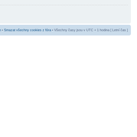
m
•
Smazat všechny cookies z fóra
• Všechny časy jsou v UTC + 1 hodina [ Letní čas ]