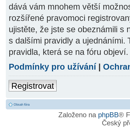
dává vám mnohem větší možnosti
rozšířené pravomoci registrovan
ujistěte, že jste se obeznámili s
s dalšími pravidly a ujednáními. T
pravidla, která se na fóru objeví.
Podmínky pro užívání
|
Ochra
Registrovat
Obsah fóra
Založeno na
phpBB
® F
Český př