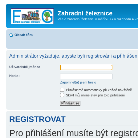
Zahradní železnice
Vše o zahradní železnici v měřítku G o rozchodu 45
Obsah fóra
Administrátor vyžaduje, abyste byli registrováni a přihlášeni
Uživatelské jméno:
Heslo:
Zapomněl(a) jsem heslo
Přihlásit mě automaticky při každé návštěvě
Skrýt můj online stav pro toto přihlášení
REGISTROVAT
Pro přihlášení musíte být registr