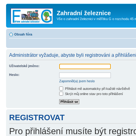
Zahradní železnice
Vše o zahradní železnici v měřítku G o rozchodu 45
Obsah fóra
Administrátor vyžaduje, abyste byli registrováni a přihlášeni
Uživatelské jméno:
Heslo:
Zapomněl(a) jsem heslo
Přihlásit mě automaticky při každé návštěvě
Skrýt můj online stav pro toto přihlášení
REGISTROVAT
Pro přihlášení musíte být registr