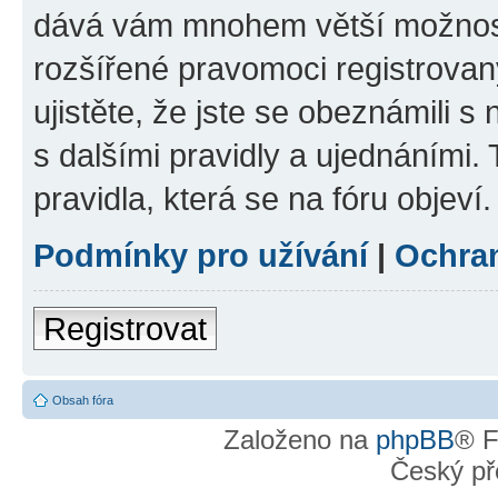
dává vám mnohem větší možnosti
rozšířené pravomoci registrovan
ujistěte, že jste se obeznámili s
s dalšími pravidly a ujednáními. T
pravidla, která se na fóru objeví.
Podmínky pro užívání
|
Ochra
Registrovat
Obsah fóra
Založeno na
phpBB
® F
Český př