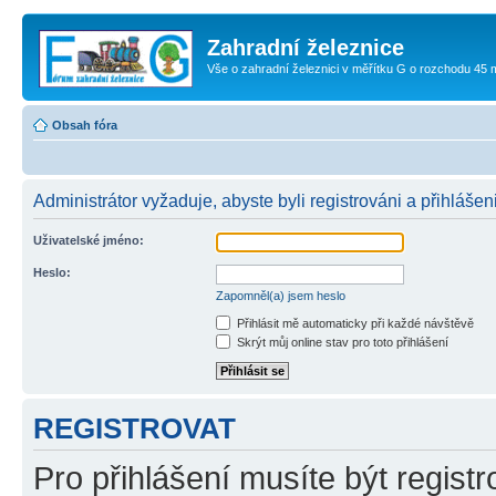
Zahradní železnice
Vše o zahradní železnici v měřítku G o rozchodu 45
Obsah fóra
Administrátor vyžaduje, abyste byli registrováni a přihlášeni
Uživatelské jméno:
Heslo:
Zapomněl(a) jsem heslo
Přihlásit mě automaticky při každé návštěvě
Skrýt můj online stav pro toto přihlášení
REGISTROVAT
Pro přihlášení musíte být registr