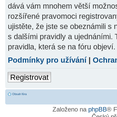
dává vám mnohem větší možnosti
rozšířené pravomoci registrovan
ujistěte, že jste se obeznámili s
s dalšími pravidly a ujednáními. T
pravidla, která se na fóru objeví.
Podmínky pro užívání
|
Ochra
Registrovat
Obsah fóra
Založeno na
phpBB
® F
Český př