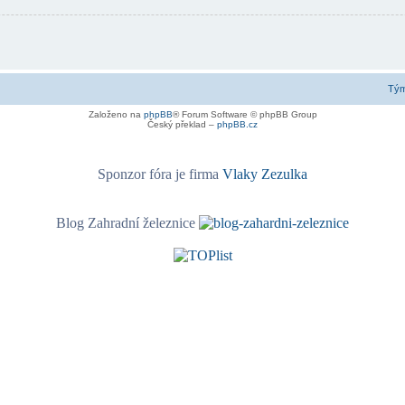
Tý
Založeno na
phpBB
® Forum Software © phpBB Group
Český překlad –
phpBB.cz
Sponzor fóra je firma
Vlaky Zezulka
Blog Zahradní železnice