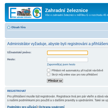
Zahradní železnice
Vše o zahradní železnici v měřítku G o rozchodu 45
Obsah fóra
Administrátor vyžaduje, abyste byli registrováni a přihlášeni
Uživatelské jméno:
Heslo:
Zapomněl(a) jsem heslo
Přihlásit mě automaticky při každé návštěvě
Skrýt můj online stav pro toto přihlášení
REGISTROVAT
Pro přihlášení musíte být registrován. Registrace trvá jen pár vteřin a dává 
s našimi podmínkami pro použití a s dalšími pravidly a ujednáními. Také se ujist
Podmínky pro užívání
|
Ochrana soukromí