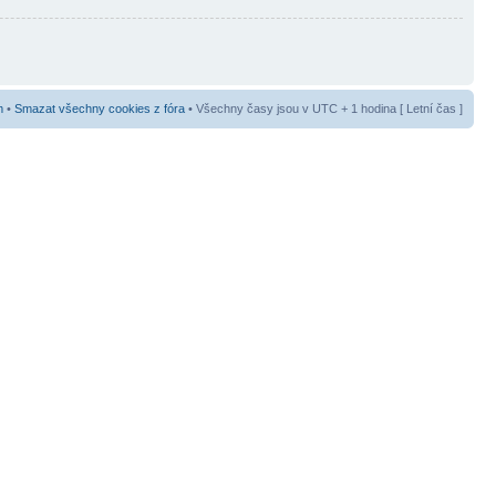
m
•
Smazat všechny cookies z fóra
• Všechny časy jsou v UTC + 1 hodina [ Letní čas ]