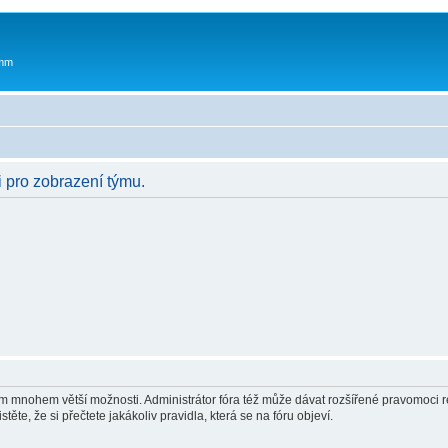
 mm
i pro zobrazení týmu.
vám mnohem větší možnosti. Administrátor fóra též může dávat rozšířené pravomoci re
ěte, že si přečtete jakákoliv pravidla, která se na fóru objeví.