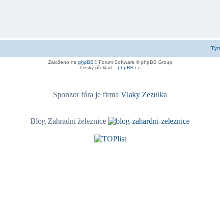
Tý
Založeno na
phpBB
® Forum Software © phpBB Group
Český překlad –
phpBB.cz
Sponzor fóra je firma
Vlaky Zezulka
Blog Zahradní železnice