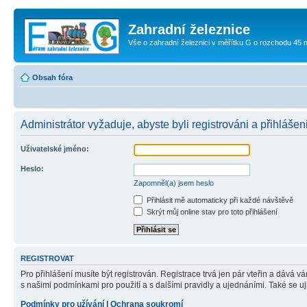
Zahradní železnice
Vše o zahradní železnici v měřítku G o rozchodu 45
Obsah fóra
Administrátor vyžaduje, abyste byli registrováni a přihlášen
Uživatelské jméno:
Heslo:
Zapomněl(a) jsem heslo
Přihlásit mě automaticky při každé návštěvě
Skrýt můj online stav pro toto přihlášení
REGISTROVAT
Pro přihlášení musíte být registrován. Registrace trvá jen pár vteřin a dává 
s našimi podmínkami pro použití a s dalšími pravidly a ujednáními. Také se ujist
Podmínky pro užívání
|
Ochrana soukromí