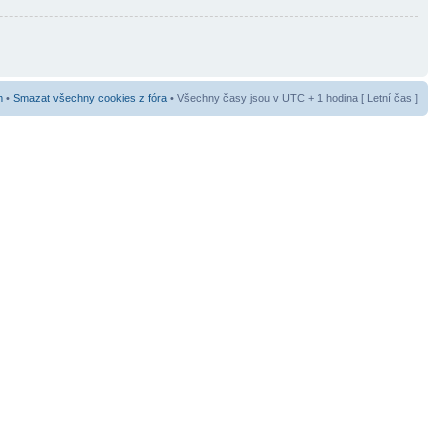
m
•
Smazat všechny cookies z fóra
• Všechny časy jsou v UTC + 1 hodina [ Letní čas ]