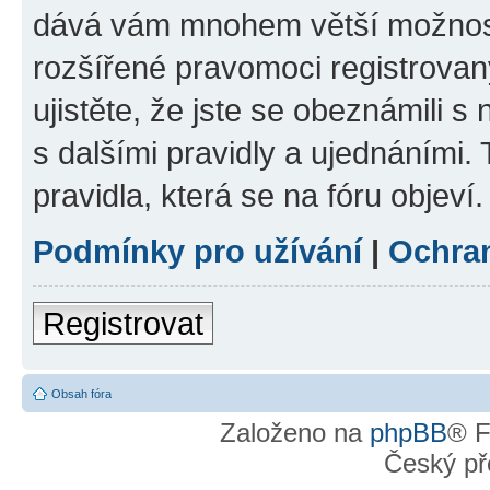
dává vám mnohem větší možnosti
rozšířené pravomoci registrovan
ujistěte, že jste se obeznámili s
s dalšími pravidly a ujednáními. T
pravidla, která se na fóru objeví.
Podmínky pro užívání
|
Ochra
Registrovat
Obsah fóra
Založeno na
phpBB
® F
Český př