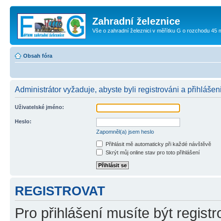
Zahradní železnice
Vše o zahradní železnici v měřítku G o rozchodu 45
Obsah fóra
Administrátor vyžaduje, abyste byli registrováni a přihlášen
Uživatelské jméno:
Heslo:
Zapomněl(a) jsem heslo
Přihlásit mě automaticky při každé návštěvě
Skrýt můj online stav pro toto přihlášení
REGISTROVAT
Pro přihlášení musíte být registr