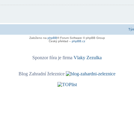
Tý
Založeno na
phpBB
® Forum Software © phpBB Group
Český překlad –
phpBB.cz
Sponzor fóra je firma
Vlaky Zezulka
Blog Zahradní železnice