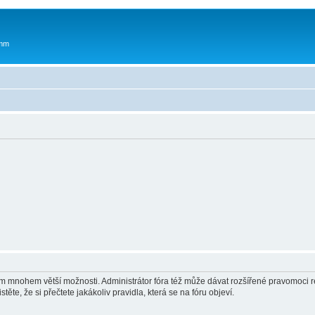
 mm
vám mnohem větší možnosti. Administrátor fóra též může dávat rozšířené pravomoci re
ěte, že si přečtete jakákoliv pravidla, která se na fóru objeví.