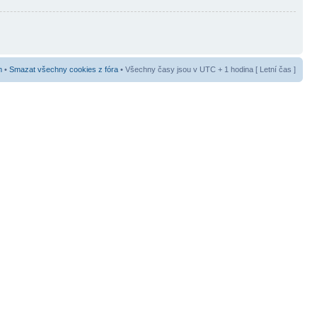
m
•
Smazat všechny cookies z fóra
• Všechny časy jsou v UTC + 1 hodina [ Letní čas ]