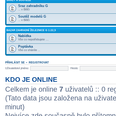
SRAZY A SOUTĚŽE
Sraz zahradníku G
... v Bělči
Soutěž modelů G
... v Bělči
BAZAR ZAHRADNÍ ŽELEZNICE G 1:22,5
Nabídka
Vše co nepotřebujete ....
Poptávka
Vše co sháníte ...
PŘIHLÁSIT SE
•
REGISTROVAT
Uživatelské jméno:
Heslo:
KDO JE ONLINE
Celkem je online
7
uživatelů :: 0 r
(Tato data jsou založena na uživatel
minut)
Nejvíce zde současně bylo přítom