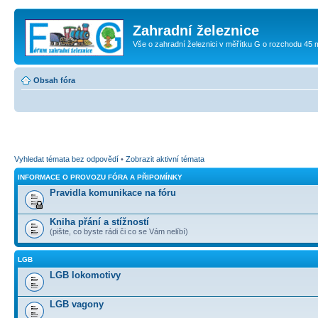
Zahradní železnice
Vše o zahradní železnici v měřítku G o rozchodu 45
Obsah fóra
Vyhledat témata bez odpovědí
•
Zobrazit aktivní témata
INFORMACE O PROVOZU FÓRA A PŘIPOMÍNKY
Pravidla komunikace na fóru
Kniha přání a stížností
(pište, co byste rádi či co se Vám nelíbí)
LGB
LGB lokomotivy
LGB vagony