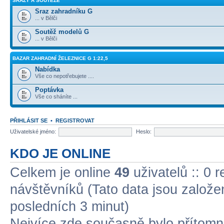
SRAZY A SOUTĚŽE
Sraz zahradníku G
... v Bělči
Soutěž modelů G
... v Bělči
BAZAR ZAHRADNÍ ŽELEZNICE G 1:22,5
Nabídka
Vše co nepotřebujete ....
Poptávka
Vše co sháníte ...
PŘIHLÁSIT SE
•
REGISTROVAT
Uživatelské jméno:
Heslo:
KDO JE ONLINE
Celkem je online
49
uživatelů :: 0 
návštěvníků (Tato data jsou založena
posledních 3 minut)
Nejvíce zde současně bylo přítom