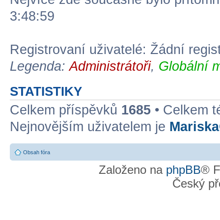
3:48:59
Registrovaní uživatelé: Žádní regis
Legenda:
Administrátoři
,
Globální 
STATISTIKY
Celkem příspěvků
1685
• Celkem 
Nejnovějším uživatelem je
Marisk
Obsah fóra
Založeno na
phpBB
® F
Český př