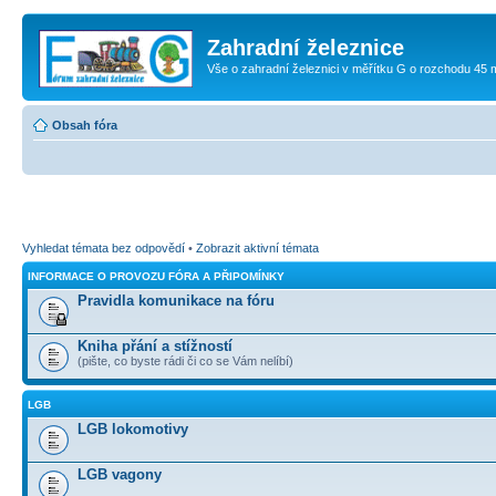
Zahradní železnice
Vše o zahradní železnici v měřítku G o rozchodu 45
Obsah fóra
Vyhledat témata bez odpovědí
•
Zobrazit aktivní témata
INFORMACE O PROVOZU FÓRA A PŘIPOMÍNKY
Pravidla komunikace na fóru
Kniha přání a stížností
(pište, co byste rádi či co se Vám nelíbí)
LGB
LGB lokomotivy
LGB vagony