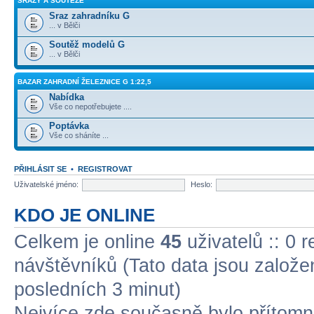
SRAZY A SOUTĚŽE
Sraz zahradníku G
... v Bělči
Soutěž modelů G
... v Bělči
BAZAR ZAHRADNÍ ŽELEZNICE G 1:22,5
Nabídka
Vše co nepotřebujete ....
Poptávka
Vše co sháníte ...
PŘIHLÁSIT SE
•
REGISTROVAT
Uživatelské jméno:
Heslo:
KDO JE ONLINE
Celkem je online
45
uživatelů :: 0 
návštěvníků (Tato data jsou založena
posledních 3 minut)
Nejvíce zde současně bylo přítom