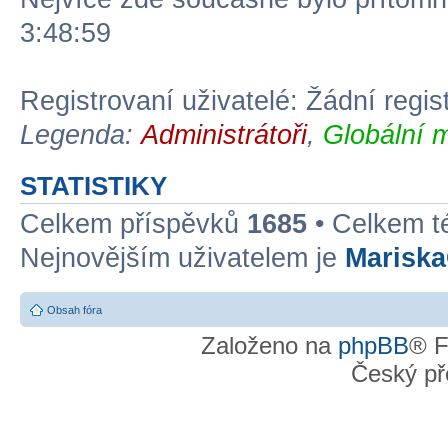
3:48:59
Registrovaní uživatelé: Žádní regis
Legenda:
Administrátoři
,
Globální 
STATISTIKY
Celkem příspěvků
1685
• Celkem 
Nejnovějším uživatelem je
Marisk
Obsah fóra
Založeno na
phpBB
® F
Český př