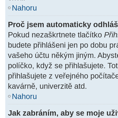
Nahoru
Proč jsem automaticky odhlá
Pokud nezaškrtnete tlačítko
Přih
budete přihlášeni jen po dobu pr
vašeho účtu někým jiným. Abyste 
políčko, když se přihlašujete. 
přihlašujete z veřejného počítač
kavárně, univerzitě atd.
Nahoru
Jak zabráním, aby se moje už