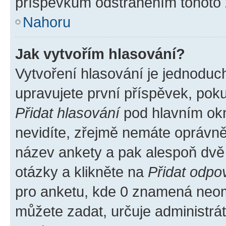
příspěvkům odstraněním tohoto z
Nahoru
Jak vytvořím hlasování?
Vytvoření hlasování je jednoduc
upravujete první příspěvek, poku
Přidat hlasování
pod hlavním okn
nevidíte, zřejmě nemáte oprávněn
název ankety a pak alespoň dvě
otázky a klikněte na
Přidat odpo
pro anketu, kde 0 znamená neom
můžete zadat, určuje administrá