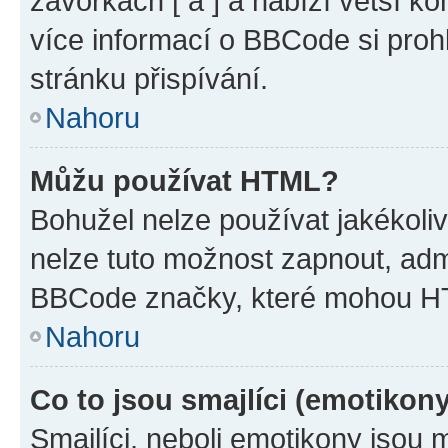
závorkách [ a ] a nabízí větší ko
více informací o BBCode si proh
stránku přispívání.
Nahoru
Můžu používat HTML?
Bohužel nelze používat jakékoli
nelze tuto možnost zapnout, adm
BBCode značky, které mohou HT
Nahoru
Co to jsou smajlíci (emotikon
Smajlíci, neboli emotikony jsou 