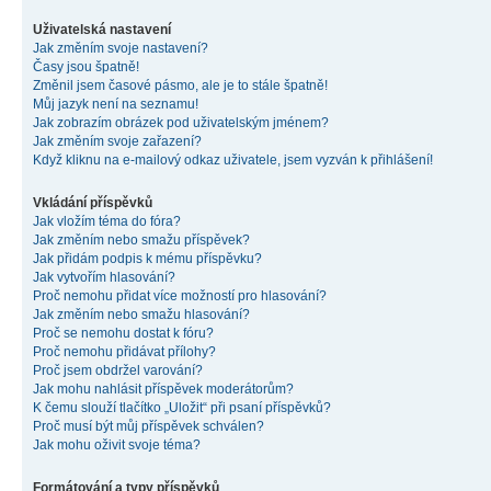
Uživatelská nastavení
Jak změním svoje nastavení?
Časy jsou špatně!
Změnil jsem časové pásmo, ale je to stále špatně!
Můj jazyk není na seznamu!
Jak zobrazím obrázek pod uživatelským jménem?
Jak změním svoje zařazení?
Když kliknu na e-mailový odkaz uživatele, jsem vyzván k přihlášení!
Vkládání příspěvků
Jak vložím téma do fóra?
Jak změním nebo smažu příspěvek?
Jak přidám podpis k mému příspěvku?
Jak vytvořím hlasování?
Proč nemohu přidat více možností pro hlasování?
Jak změním nebo smažu hlasování?
Proč se nemohu dostat k fóru?
Proč nemohu přidávat přílohy?
Proč jsem obdržel varování?
Jak mohu nahlásit příspěvek moderátorům?
K čemu slouží tlačítko „Uložit“ při psaní příspěvků?
Proč musí být můj příspěvek schválen?
Jak mohu oživit svoje téma?
Formátování a typy příspěvků