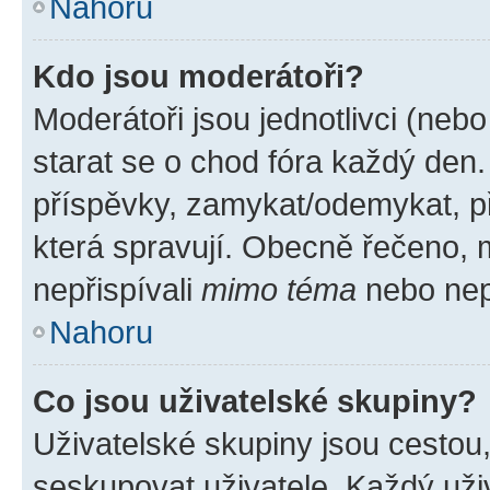
Nahoru
Kdo jsou moderátoři?
Moderátoři jsou jednotlivci (nebo 
starat se o chod fóra každý den
příspěvky, zamykat/odemykat, p
která spravují. Obecně řečeno, m
nepřispívali
mimo téma
nebo nepř
Nahoru
Co jsou uživatelské skupiny?
Uživatelské skupiny jsou cestou
seskupovat uživatele. Každý uživ