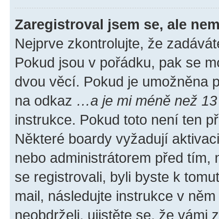
Zaregistroval jsem se, ale nem
Nejprve zkontrolujte, že zadávát
Pokud jsou v pořádku, pak se mo
dvou věcí. Pokud je umožněna pod
na odkaz
…a je mi méně než 13 
instrukce. Pokud toto není ten p
Některé boardy vyžadují aktivac
nebo administrátorem před tím, n
se registrovali, byli byste k tom
mail, následujte instrukce v něm
neobdrželi, ujistěte se, že vámi