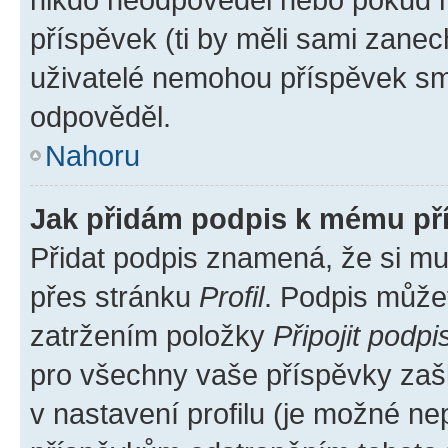
příspěvek (ti by měli sami zanec
uživatelé nemohou příspěvek sma
odpověděl.
Nahoru
Jak přidám podpis k mému př
Přidat podpis znamená, že si mus
přes stránku
Profil
. Podpis může
zatržením položky
Připojit podpi
pro všechny vaše příspěvky zašk
v nastavení profilu (je možné n