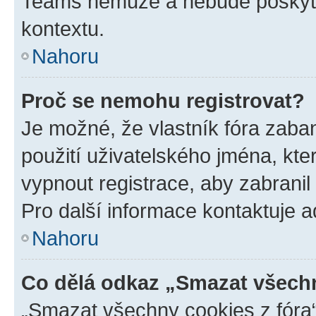
Teams nemůže a nebude poskyto
kontextu.
Nahoru
Proč se nemohu registrovat?
Je možné, že vlastník fóra zaba
použití uživatelského jména, které
vypnout registrace, aby zabrani
Pro další informace kontaktuje ad
Nahoru
Co dělá odkaz „Smazat všechn
„Smazat všechny cookies z fóra“