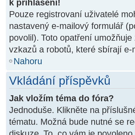
k přihlášení!
Pouze registrovaní uživatelé moh
nastavený e-mailový formulář (p
povolil). Toto opatření umožňuj
vzkazů a robotů, které sbírají e
Nahoru
Vkládání příspěvků
Jak vložím téma do fóra?
Jednoduše. Klikněte na příslušn
tématu. Možná bude nutné se reg
diskuze. To, co vám je povoleno