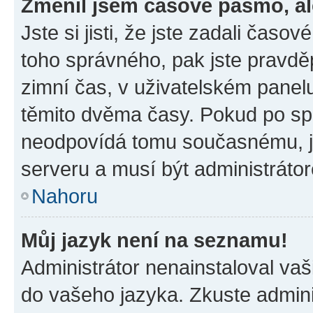
Změnil jsem časové pásmo, ale
Jste si jisti, že jste zadali časo
toho správného, pak jste pravdě
zimní čas, v uživatelském pane
těmito dvěma časy. Pokud po s
neodpovídá tomu současnému, j
serveru a musí být administráto
Nahoru
Můj jazyk není na seznamu!
Administrátor nenainstaloval vaši
do vašeho jazyka. Zkuste admini