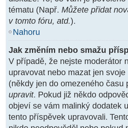
tématu (Např.
Můžete přidat nov
v tomto fóru, atd.
).
Nahoru
Jak změním nebo smažu přís
V případě, že nejste moderátor 
upravovat nebo mazat jen svoje 
(někdy jen do omezeného času po
upravit
. Pokud již někdo odpověd
objeví se vám malinký dodatek u 
tento příspěvek upravovali. Ten
nikdo neodpověděl nebo pokud mo