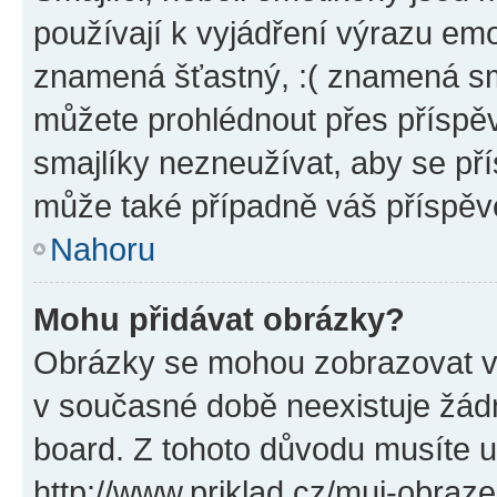
používají k vyjádření výrazu emo
znamená šťastný, :( znamená sm
můžete prohlédnout přes příspěv
smajlíky nezneužívat, aby se př
může také případně váš příspěv
Nahoru
Mohu přidávat obrázky?
Obrázky se mohou zobrazovat ve
v současné době neexistuje žád
board. Z tohoto důvodu musíte u
http://www.priklad.cz/muj-obraz