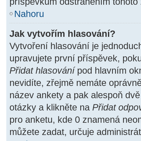
příspěvkům odstraněním tohoto z
Nahoru
Jak vytvořím hlasování?
Vytvoření hlasování je jednoduc
upravujete první příspěvek, poku
Přidat hlasování
pod hlavním okn
nevidíte, zřejmě nemáte oprávněn
název ankety a pak alespoň dvě
otázky a klikněte na
Přidat odpo
pro anketu, kde 0 znamená neom
můžete zadat, určuje administrá