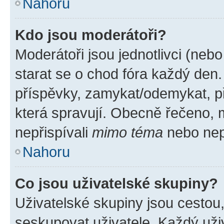
Nahoru
Kdo jsou moderátoři?
Moderátoři jsou jednotlivci (nebo 
starat se o chod fóra každý den
příspěvky, zamykat/odemykat, p
která spravují. Obecně řečeno, m
nepřispívali
mimo téma
nebo nepř
Nahoru
Co jsou uživatelské skupiny?
Uživatelské skupiny jsou cestou
seskupovat uživatele. Každý uživ