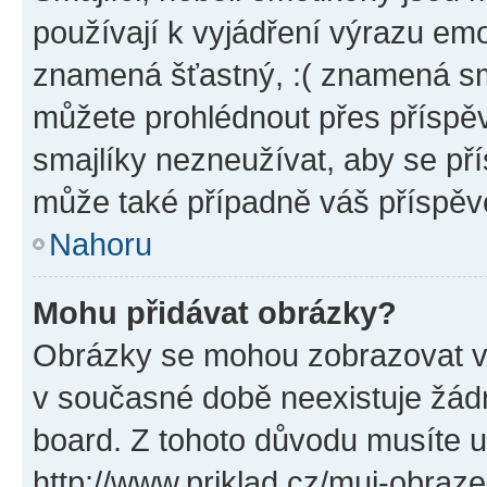
používají k vyjádření výrazu emo
znamená šťastný, :( znamená sm
můžete prohlédnout přes příspěv
smajlíky nezneužívat, aby se př
může také případně váš příspěv
Nahoru
Mohu přidávat obrázky?
Obrázky se mohou zobrazovat ve
v současné době neexistuje žád
board. Z tohoto důvodu musíte u
http://www.priklad.cz/muj-obraz