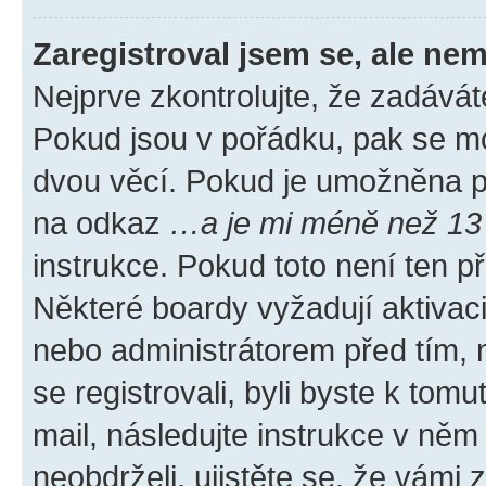
Zaregistroval jsem se, ale nem
Nejprve zkontrolujte, že zadávát
Pokud jsou v pořádku, pak se mo
dvou věcí. Pokud je umožněna pod
na odkaz
…a je mi méně než 13 
instrukce. Pokud toto není ten p
Některé boardy vyžadují aktivac
nebo administrátorem před tím, n
se registrovali, byli byste k tom
mail, následujte instrukce v něm
neobdrželi, ujistěte se, že vámi