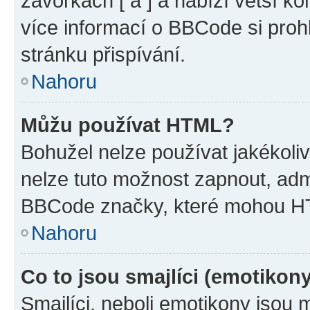
závorkách [ a ] a nabízí větší ko
více informací o BBCode si proh
stránku přispívání.
Nahoru
Můžu používat HTML?
Bohužel nelze používat jakékoli
nelze tuto možnost zapnout, adm
BBCode značky, které mohou HT
Nahoru
Co to jsou smajlíci (emotikon
Smajlíci, neboli emotikony jsou 