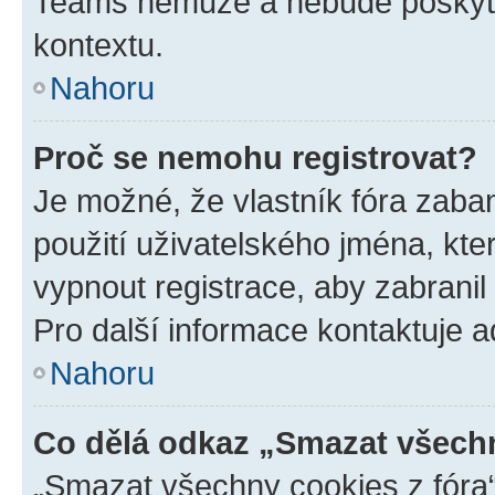
Teams nemůže a nebude poskyto
kontextu.
Nahoru
Proč se nemohu registrovat?
Je možné, že vlastník fóra zaba
použití uživatelského jména, které
vypnout registrace, aby zabrani
Pro další informace kontaktuje ad
Nahoru
Co dělá odkaz „Smazat všechn
„Smazat všechny cookies z fóra“