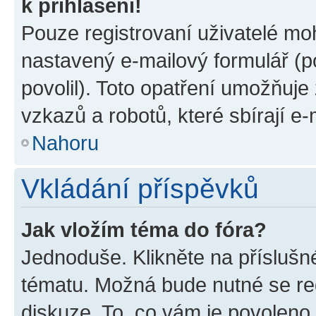
k přihlášení!
Pouze registrovaní uživatelé moh
nastavený e-mailový formulář (p
povolil). Toto opatření umožňuj
vzkazů a robotů, které sbírají e
Nahoru
Vkládání příspěvků
Jak vložím téma do fóra?
Jednoduše. Klikněte na příslušn
tématu. Možná bude nutné se reg
diskuze. To, co vám je povoleno