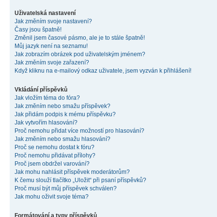
Uživatelská nastavení
Jak změním svoje nastavení?
Časy jsou špatně!
Změnil jsem časové pásmo, ale je to stále špatně!
Můj jazyk není na seznamu!
Jak zobrazím obrázek pod uživatelským jménem?
Jak změním svoje zařazení?
Když kliknu na e-mailový odkaz uživatele, jsem vyzván k přihlášení!
Vkládání příspěvků
Jak vložím téma do fóra?
Jak změním nebo smažu příspěvek?
Jak přidám podpis k mému příspěvku?
Jak vytvořím hlasování?
Proč nemohu přidat více možností pro hlasování?
Jak změním nebo smažu hlasování?
Proč se nemohu dostat k fóru?
Proč nemohu přidávat přílohy?
Proč jsem obdržel varování?
Jak mohu nahlásit příspěvek moderátorům?
K čemu slouží tlačítko „Uložit“ při psaní příspěvků?
Proč musí být můj příspěvek schválen?
Jak mohu oživit svoje téma?
Formátování a typy příspěvků