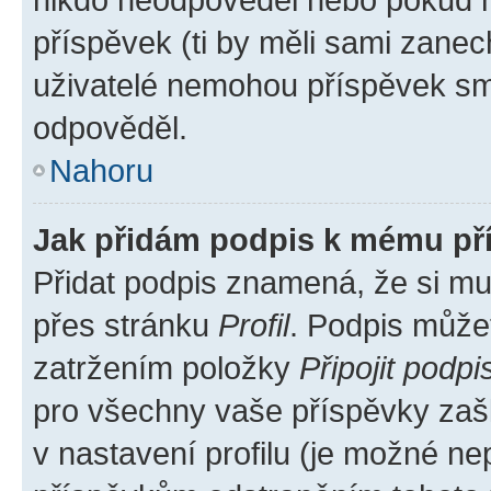
příspěvek (ti by měli sami zanec
uživatelé nemohou příspěvek sma
odpověděl.
Nahoru
Jak přidám podpis k mému př
Přidat podpis znamená, že si mus
přes stránku
Profil
. Podpis může
zatržením položky
Připojit podpi
pro všechny vaše příspěvky zašk
v nastavení profilu (je možné n