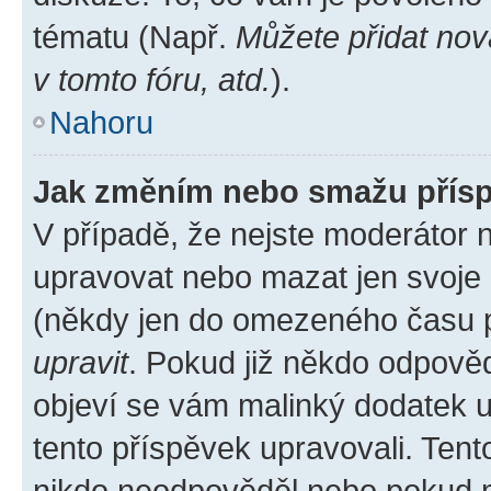
tématu (Např.
Můžete přidat nov
v tomto fóru, atd.
).
Nahoru
Jak změním nebo smažu přís
V případě, že nejste moderátor 
upravovat nebo mazat jen svoje 
(někdy jen do omezeného času po
upravit
. Pokud již někdo odpověd
objeví se vám malinký dodatek u 
tento příspěvek upravovali. Ten
nikdo neodpověděl nebo pokud mo