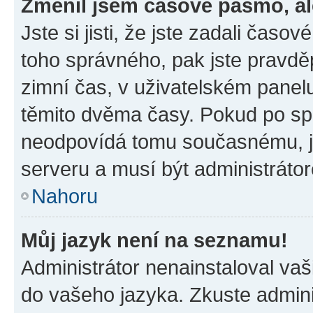
Změnil jsem časové pásmo, ale
Jste si jisti, že jste zadali časo
toho správného, pak jste pravdě
zimní čas, v uživatelském pane
těmito dvěma časy. Pokud po s
neodpovídá tomu současnému, j
serveru a musí být administráto
Nahoru
Můj jazyk není na seznamu!
Administrátor nenainstaloval vaši
do vašeho jazyka. Zkuste admini