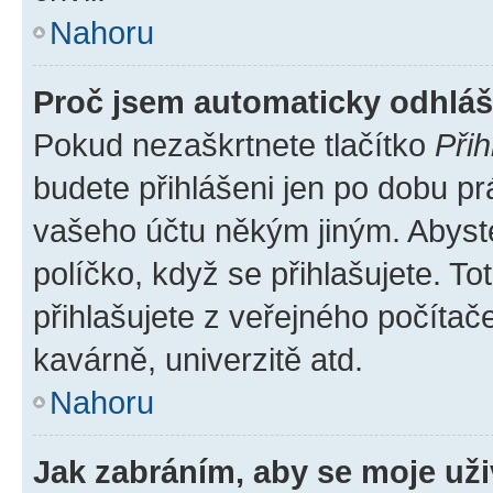
Nahoru
Proč jsem automaticky odhlá
Pokud nezaškrtnete tlačítko
Přih
budete přihlášeni jen po dobu pr
vašeho účtu někým jiným. Abyste 
políčko, když se přihlašujete. 
přihlašujete z veřejného počítač
kavárně, univerzitě atd.
Nahoru
Jak zabráním, aby se moje už